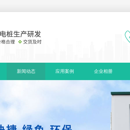
新闻动态
应用案例
企业相册