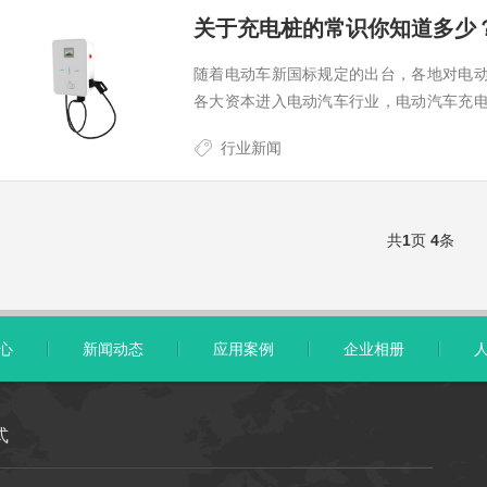
关于充电桩的常识你知道多少
随着电动车新国标规定的出台，各地对电
各大资本进入电动汽车行业，电动汽车充
安全。电动汽车充电桩成为要备设备，也应该
行业新闻
共
1
页
4
条
心
新闻动态
应用案例
企业相册
式