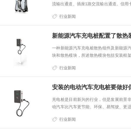
流输出通道、插座1路交流输出通道。信用
程中充电器拔出、过载或充满时，自动结算当
行业新闻
新能源汽车充电桩配置了散热
一种新能源汽车充电桩散热组件及新能源
块和散热模块，所述散热模块包括安装框
端子，所述恒定模块包括恒定框架和PCB转接
行业新闻
安装的电动汽车充电桩要做好
充电桩是目前新兴的行业，但是发展前景
动汽车比汽车更节能、环保、易驾驶、更
不久的将来，汽车充电桩会像汽车加油站一样
行业新闻