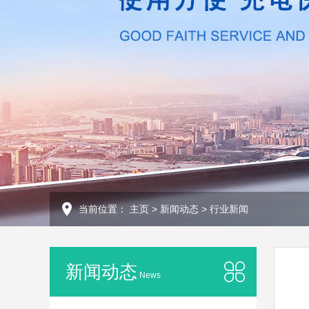
当前位置：
主页
>
新闻动态
>
行业新闻
新闻动态
News